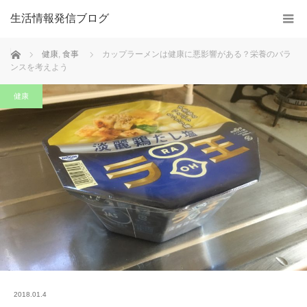
生活情報発信ブログ
ホーム
健康
,
食事
カップラーメンは健康に悪影響がある？栄養のバラ
ンスを考えよう
健康
2018.01.4