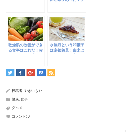
レ！健康、美容、ダ
ロロゲン酸とカフェ
イエットに
インの効能
乾燥肌の改善ができ
水無月という和菓子
る食事はこれだ！赤
は京都銘菓！由来は
ちゃんの肌に戻ろう
コレ！お取り寄せは
可能？
投稿者:
やきいもや
健康
,
食事
グルメ
コメント:
0