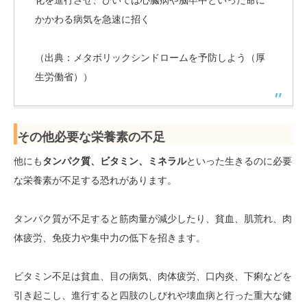
化を進行させ、ひいては心臓病や脳卒中といった命に
かかわる病気を急速に招く
（出典：メタボリックシンドロームを予防しよう（厚
生労働省））
その他必要な栄養素の不足
他にも
タンパク質、ビタミン、ミネラル
といった生きるのに必要
な栄養素が不足する恐れがあります。
タンパク質が不足すると筋肉量が減少したり、貧血、肌荒れ、肉
体疲労、免疫力や集中力の低下を招きます。
ビタミン不足は貧血、目の病気、肉体疲労、口内炎、下痢などを
引き起こし、進行すると四肢のしびれや壊血病と行った重大な健