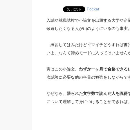
Pocket
入試や就職試験で小論文を出題する大学や企
敬遠したくなる人が山のようにいるのも事実
「練習してはみたけどイマイチどうすれば書
いよ」なんて諦めモードに入ってはいません
実はこの小論文、
わずか一ヶ月で合格できる
次試験に必要な他の科目の勉強をしながらで
なぜなら、
限られた文字数で読んだ人を説得
について理解して身につけることができれば