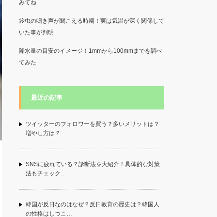
みてね
鈴虫の鳴き声が聞こえる時期！実は気温が深く関係して
いた事が判明
降水量の目安のイメージ！1mmから100mmまでを調べ
てみた
最近の記事
ツイッターのフォロワーを買う？多いメリットは？
増やし方は？
SNSに疲れている？診断法を大紹介！具体的な対策
法もチェック…
韓国が反日なのはなぜ？反日教育の歴史は？韓国人
の性格はしつこ…