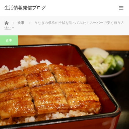
生活情報発信ブログ
ホーム
食事
うなぎの価格の推移を調べてみた！スーパーで安く買う方
法は？
食事