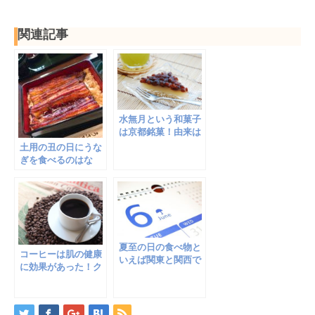
関連記事
水無月という和菓子
は京都銘菓！由来は
コレ！お取り寄せは
土用の丑の日にうな
可能？
ぎを食べるのはな
ぜ？実はうなぎ以外
でも良い！
夏至の日の食べ物と
コーヒーは肌の健康
いえば関東と関西で
に効果があった！ク
は違う？各地の風習
ロロゲン酸とカフェ
はコレ
インの効能