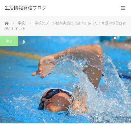
生活情報発信ブログ
ホーム
学校
学校のプール授業実施には基準があった！水温や水質は管
理されている
学校