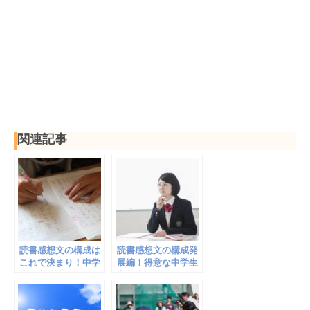
関連記事
読書感想文の構成は
読書感想文の構成発
これで決まり！中学
展編！得意な中学生
生と高校生向けの文
高校生はさらにいい
章術
文章を