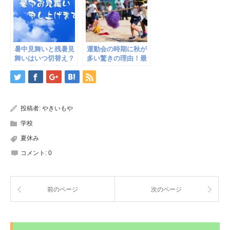
暑中見舞いと残暑見
運動会の時期に秋が
舞いはいつ切替え？
多い驚きの理由！最
具体的な構成や文面
近は5月も多くなっ
もどうぞ
ている
投稿者:
やきいもや
学校
夏休み
コメント:
0
前のページ
次のページ