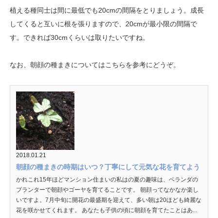
植える種同士は間に最低でも20cmの間隔をとりましょう。成長
してくると互いに根を張りますので、20cmが最小限の間隔で
す。できれば30cmくらいは取りたいですね。
なお、朝顔の種まきについてはこちらを参考にどうぞ。
2018.01.21
朝顔の種まきの時期はいつ？丁寧にして元気な花を育てよう
かれこれ15年ほどマンション住まいの私はの夏の趣味は、ベランダの
プランターで朝顔やゴーヤを育てることです。 朝顔ってなかなか楽し
いですよ。7月中旬に開花の最盛期を迎えて、多い朝は20ほども綺麗な
花を咲かせてくれます。 あなたも子供の頃に朝顔を育てたことはあ...