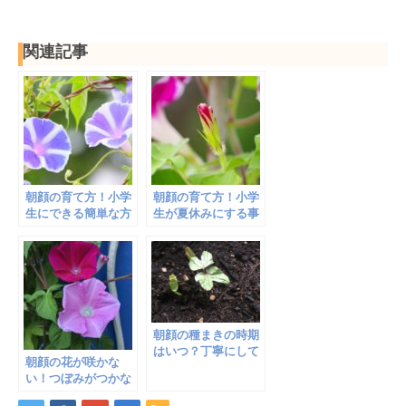
関連記事
朝顔の育て方！小学
朝顔の育て方！小学
生にできる簡単な方
生が夏休みにする事
法！本葉をつけると
特集！本葉から片付
ころまで
けまで
朝顔の種まきの時期
はいつ？丁寧にして
朝顔の花が咲かな
元気な花を育てよう
い！つぼみがつかな
い！などの問題の対