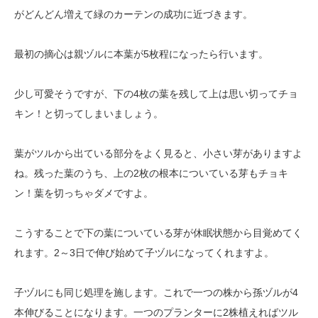
がどんどん増えて緑のカーテンの成功に近づきます。
最初の摘心は親ヅルに本葉が5枚程になったら行います。
少し可愛そうですが、下の4枚の葉を残して上は思い切ってチョ
キン！と切ってしまいましょう。
葉がツルから出ている部分をよく見ると、小さい芽がありますよ
ね。残った葉のうち、上の2枚の根本についている芽もチョキ
ン！葉を切っちゃダメですよ。
こうすることで下の葉についている芽が休眠状態から目覚めてく
れます。2～3日で伸び始めて子ヅルになってくれますよ。
子ヅルにも同じ処理を施します。これで一つの株から孫ヅルが4
本伸びることになります。一つのプランターに2株植えればツル