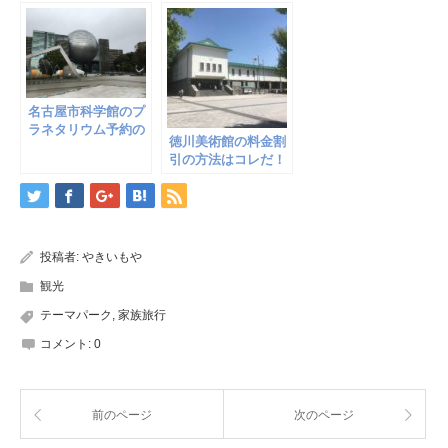
名古屋市科学館のプ
ラネタリウム予約の
徳川美術館の料金割
方法は？おまけの裏
引の方法はコレだ！
技もあるよ
お得な見学方法を大
解説
投稿者:
やきいもや
観光
テーマパーク
,
家族旅行
コメント:
0
前のページ
次のページ