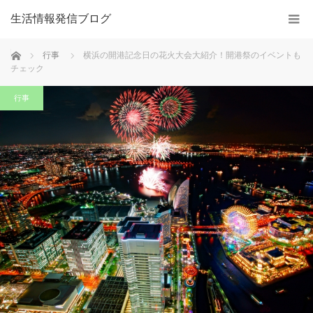
生活情報発信ブログ
ホーム
行事
横浜の開港記念日の花火大会大紹介！開港祭のイベントも
チェック
行事