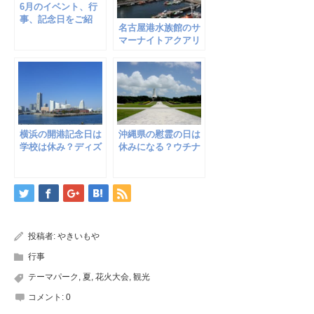
6月のイベント、行
事、記念日をご紹
名古屋港水族館のサ
介！意外に様々な日
マーナイトアクアリ
があったよ
ウム！2018年の日
程！
横浜の開港記念日は
沖縄県の慰霊の日は
学校は休み？ディズ
休みになる？ウチナ
ニーランドが割引っ
ンチュにとって特別
て本当？
な日だった
投稿者:
やきいもや
行事
テーマパーク
,
夏
,
花火大会
,
観光
コメント:
0