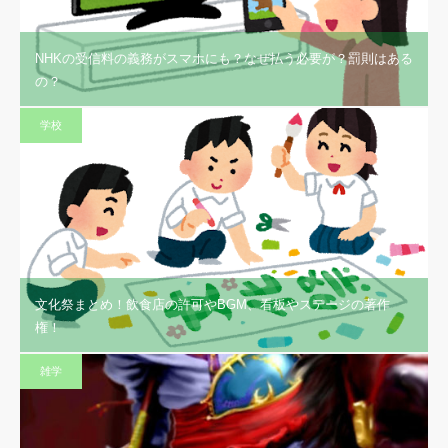
NHKの受信料の義務がスマホにも？なぜ払う必要が？罰則はある
の？
学校
文化祭まとめ！飲食店の許可やBGM、看板やステージの著作
権！
雑学