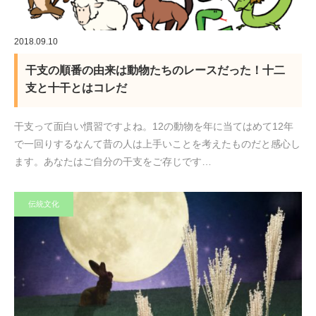
2018.09.10
干支の順番の由来は動物たちのレースだった！十二
支と十干とはコレだ
干支って面白い慣習ですよね。12の動物を年に当てはめて12年
で一回りするなんて昔の人は上手いことを考えたものだと感心し
ます。あなたはご自分の干支をご存じです…
伝統文化