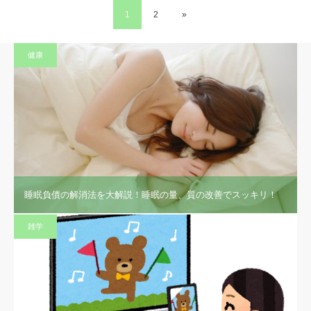
1
2
»
健康
睡眠負債の解消法を大解説！睡眠の量、質の改善でスッキリ！
雑学