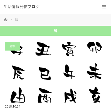
生活情報発信ブログ
ホーム
暦
暦
雑学
2018.10.14