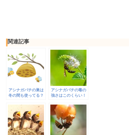
関連記事
アシナガバチの巣は
アシナガバチの毒の
冬の間も使ってる？
強さはこのくらい！
一回限りの使い捨て
アナフィラキシーシ
だった
ョックに注意