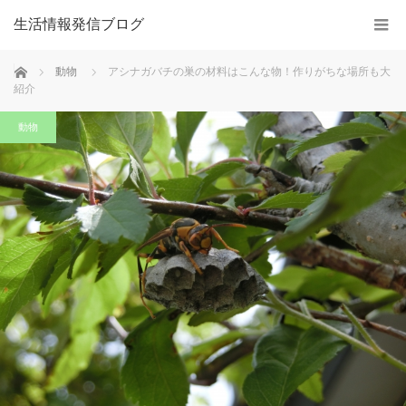
生活情報発信ブログ
ホーム
動物
アシナガバチの巣の材料はこんな物！作りがちな場所も大
紹介
動物