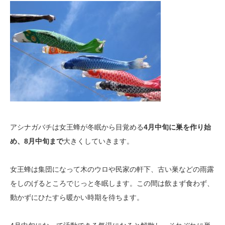
アシナガバチは女王蜂が冬眠から目覚める
4月中旬に巣を作り始
め、8月中旬まで
大きくしていきます。
女王蜂は集団になって木のウロや民家の軒下、古い巣などの雨露
をしのげるところでじっと冬眠します。この間は飲まず食わず、
動かずにひたすら暖かい時期を待ちます。