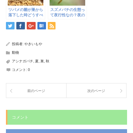
ツバメの雛が巣から
スズメバチの生態っ
落下した時どうすべ
て夜行性なの？夜の
き？慌てない対処方
虫捕りは気をつけて
法
投稿者:
やきいもや
動物
アシナガバチ
,
夏
,
巣
,
秋
コメント:
0
前のページ
次のページ
コメント