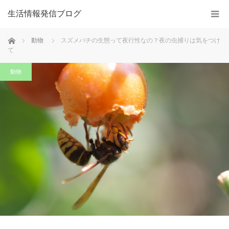
生活情報発信ブログ
ホーム
動物
スズメバチの生態って夜行性なの？夜の虫捕りは気をつけ
て
動物