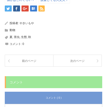
アナフィラキシーシ
駆除も一つの選択
ョックに注意
投稿者:
やきいもや
動物
夏
,
害虫
,
生態
,
秋
コメント:
0
前のページ
次のページ
コメント
コメント ( 0 )