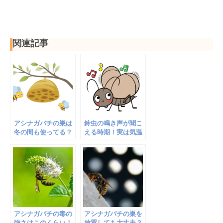
関連記事
アシナガバチの巣は
鈴虫の鳴き声が聞こ
冬の間も使ってる？
える時期！実は気温
一回限りの使い捨て
が深く関係していた
だった
事が判明
アシナガバチの毒の
アシナガバチの巣を
強さはこのくらい！
放置しても大丈夫？